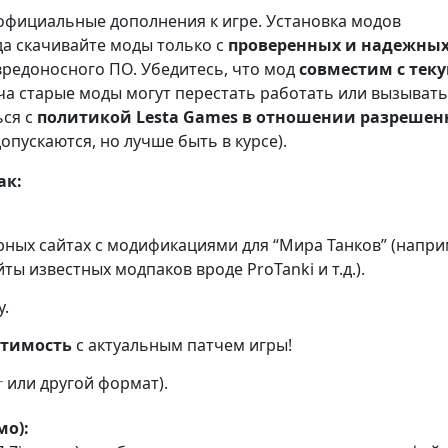
официальные дополнения к игре. Установка модов
гда скачивайте моды только с
проверенных и надежны
вредоносного ПО. Убедитесь, что мод
совместим с тек
атча старые моды могут перестать работать или вызывать
ься с
политикой Lesta Games в отношении разреше
пускаются, но лучше быть в курсе).
ак:
ных сайтах с модификациями для “Мира Танков” (напри
ы известных модпаков вроде ProTanki и т.д.).
.
стимость
с актуальным патчем игры!
или другой формат).
r
мо):