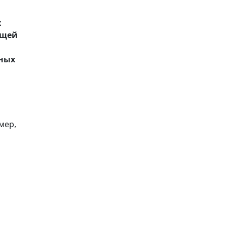
х
ущей
нных
мер,