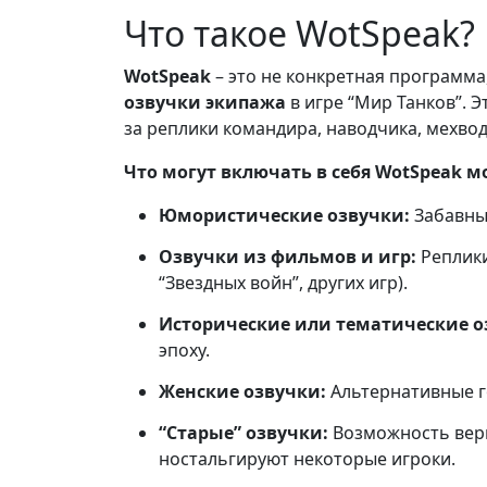
Что такое WotSpeak?
WotSpeak
– это не конкретная программа
озвучки экипажа
в игре “Мир Танков”. 
за реплики командира, наводчика, мехво
Что могут включать в себя WotSpeak м
Юмористические озвучки:
Забавные
Озвучки из фильмов и игр:
Реплики
“Звездных войн”, других игр).
Исторические или тематические о
эпоху.
Женские озвучки:
Альтернативные г
“Старые” озвучки:
Возможность верн
ностальгируют некоторые игроки.