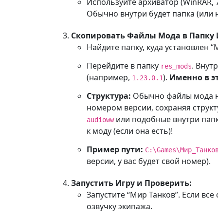
Используйте архиватор (WinRAR, 7
Обычно внутри будет папка (или 
Скопировать Файлы Мода в Папку 
Найдите папку, куда установлен 
Перейдите в папку
. Внут
res_mods
(например,
).
Именно в э
1.23.0.1
Структура:
Обычно файлы мода ну
номером версии, сохраняя структ
или подобные внутри папк
audioww
к моду (если она есть)!
Пример пути:
C:\Games\Мир_Танко
версии, у вас будет свой номер).
Запустить Игру и Проверить:
Запустите “Мир Танков”. Если все
озвучку экипажа.