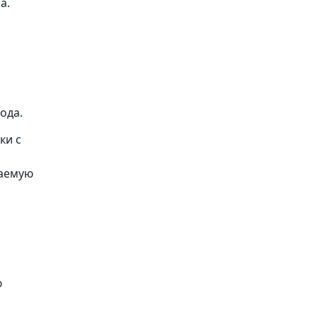
а.
ода.
ки с
гаемую
ю