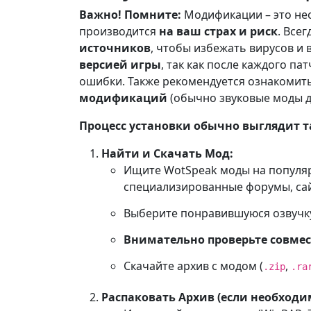
Важно! Помните:
Модификации – это не
производится
на ваш страх и риск
. Все
источников
, чтобы избежать вирусов и 
версией игры
, так как после каждого п
ошибки. Также рекомендуется ознакомит
модификаций
(обычно звуковые моды до
Процесс установки обычно выглядит т
Найти и Скачать Мод:
Ищите WotSpeak моды на популяр
специализированные форумы, сайт
Выберите понравившуюся озвучку
Внимательно проверьте совме
Скачайте архив с модом (
,
.zip
.ra
Распаковать Архив (если необходи