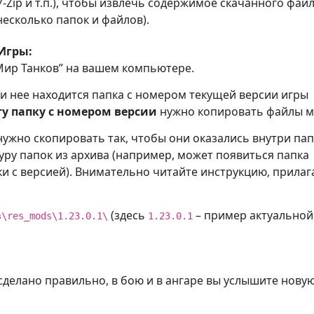
-Zip и т.п.), чтобы извлечь содержимое скачанного файл
несколько папок и файлов).
Игры:
“Мир Танков” на вашем компьютере.
ри нее находится папка с номером текущей версии игры
ту папку с номером версии
нужно копировать файлы м
жно скопировать так, чтобы они оказались внутри пап
уру папок из архива (например, может появиться папка
и с версией). Внимательно читайте инструкцию, прила
(здесь
– пример актуальной
в\res_mods\1.23.0.1\
1.23.0.1
 сделано правильно, в бою и в ангаре вы услышите нову