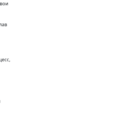
свои
лав
цесс,
я