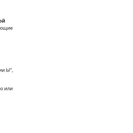
ой
ающие
ии Ы”,
ю или